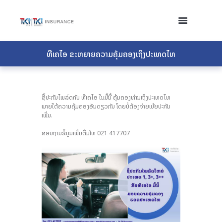
ທີເຄໄອ ຂະຫຍາຍຄວາມຄຸ້ມຄອງເຖິງປະເທດໄທ
ຊື້ປະກັນໄພລົດກັບ ທີເຄໄອ ໃນມື້ນີ້ ຄຸ້ມຄອງທ່ານເຖິງປະເທດໄທ
ພາຍໃຕ້ຄວາມຄຸ້ມຄອງອັນດຽວກັນ ໂດຍບໍ່ຕ້ອງຈ່າຍເບ້ຍປະກັນ
ເພີ່ມ.
ສອບຖາມຂໍ້ມູນເພີ່ມຕື່ມໂທ 021 417707