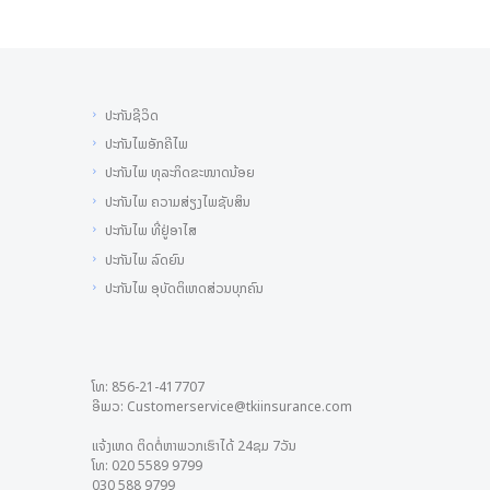
ປະກັນຊີວິດ
ປະກັນໄພອັກຄີໄພ
ປະກັນໄພ ທຸລະກິດຂະໜາດນ້ອຍ
ປະກັນໄພ ຄວາມສ່ຽງໄພຊັບສິນ
ປະກັນໄພ ທີ່ຢູ່ອາໄສ
ປະກັນໄພ ລົດຍົນ
ປະກັນໄພ ອຸບັດຕິເຫດສ່ວນບຸກຄົນ
ໂທ: 856-21-417707
ອີເມວ: Customerservice@tkiinsurance.com
ແຈ້ງເຫດ ຕິດຕໍ່ຫາພວກເຮົາໄດ້ 24ຊມ 7ວັນ
ໂທ: 020 5589 9799
030 588​ 9799