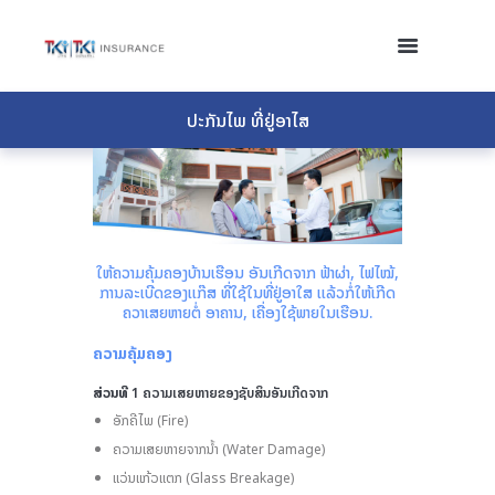
ປະກັນໄພ ທີ່ຢູ່ອາໄສ
ໃຫ້ຄວາມຄຸ້ມຄອງບ້ານເຮືອນ ອັນເກີດຈາກ ຟ້າຜ່າ, ໄຟໄໝ້,
ການລະເບີດຂອງເເກ໊ສ ທີ່ໃຊ້ໃນທີ່ຢູ່ອາໃສ ເເລ້ວກໍ່ໃຫ້ເກີດ
ຄວາເສຍຫາຍຕໍ່ ອາຄານ, ເຄື່ອງໃຊ້ພາຍໃນເຮືອນ.
ຄວາມຄຸ້ມຄອງ
ສ່ວນທີ
1 ຄວາມເສຍຫາຍຂອງຊັບສິນອັນເກີດຈາກ
ອັກຄີໄພ (Fire)
ຄວາມເສຍຫາຍຈາກນໍ້າ (Water Damage)
ເເວ່ນເເກ້ວເເຕກ (Glass Breakage)