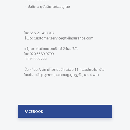
ປະກັນໄພ ອຸບັດຕິເຫດສ່ວນບຸກຄົນ
ໂທ: 856-21-417707
ອີເມວ: Customerservice@tkiinsurance.com
ແຈ້ງເຫດ ຕິດຕໍ່ຫາພວກເຮົາໄດ້ 24ຊມ 7ວັນ
ໂທ: 020 5589 9799
030 588​ 9799
ຊັ້ນ 4 ໂຊນ A ຕຶກ ເດິໄອຄອນນິກ ໜ່ວຍ 11 ຖະໜົນໂພນໄຊ, ບ້ານ
ໂພນໄຊ, ເມືອງໄຊເສດຖາ, ນະຄອນຫຼວງວຽງຈັນ, ສ ປ ປ ລາວ
FACEBOOK