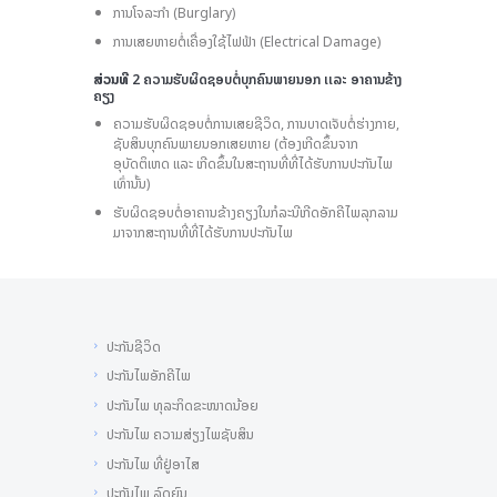
ການໂຈລະກໍາ (Burglary)
ການເສຍຫາຍຕໍ່ເຄື່ອງໃຊ້ໄຟຟ້າ (Electrical Damage)
ສ່ວນທີ
2 ຄວາມຮັບຜິດຊອບຕໍ່ບຸກຄົນພາຍນອກ ເເລະ ອາຄານຂ້າງ
ຄຽງ
ຄວາມຮັບຜິດຊອບຕໍ່ການເສຍຊີວິດ, ການບາດເຈັບຕໍ່ຮ່າງກາຍ,
ຊັບສິນບຸກຄົນພາຍນອກເສຍຫາຍ (ຕ້ອງເກີດຂຶ້ນຈາກ
ອຸບັດຕິເຫດ ເເລະ ເກີດຂຶ້ນໃນສະຖານທີ່ທີ່ໄດ້ຮັບການປະກັນໄພ
ເທົ່ານັ້ນ)
ຮັບຜິດຊອບຕໍ່ອາຄານຂ້າງຄຽງໃນກໍລະນີເກີດອັກຄີໄພລຸກລາມ
ມາຈາກສະຖານທີ່ທີ່ໄດ້ຮັບການປະກັນໄພ
ປະກັນຊີວິດ
ປະກັນໄພອັກຄີໄພ
ປະກັນໄພ ທຸລະກິດຂະໜາດນ້ອຍ
ປະກັນໄພ ຄວາມສ່ຽງໄພຊັບສິນ
ປະກັນໄພ ທີ່ຢູ່ອາໄສ
ປະກັນໄພ ລົດຍົນ