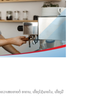
ຄວາເສຍຫາຍຕໍ່ ອາຄານ, ເຄື່ອງໃຊ້ພາຍໃນ, ເຄື່ອງມື