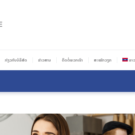
ກ່ຽວກັບບໍລິສັດ
ຂ່າວສານ
ຕິດຕໍ່ພວກເຮົາ
ສະໝັກວຽກ
ລາ