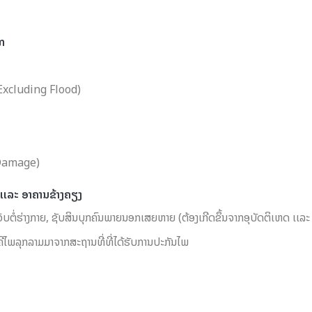
ກ
Excluding Flood)
l Damage)
ເເລະ ອາຄານຂ້າງຄຽງ
ໍ່ຮ່າງກາຍ, ຊັບສິນບຸກຄົນພາຍນອກເສຍຫາຍ (ຕ້ອງເກີດຂຶ້ນຈາກອຸບັດຕິເຫດ ເເລະ ເກີ
ຄີໄພລຸກລາມມາຈາກສະຖານທີ່ທີ່ໄດ້ຮັບການປະກັນໄພ