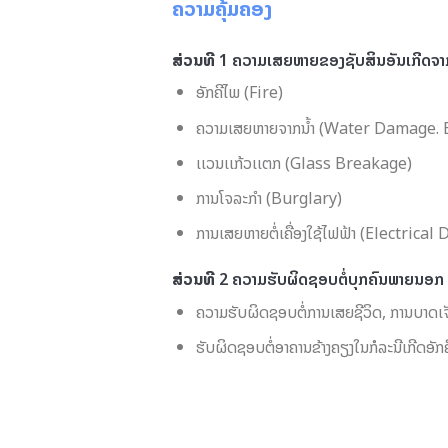
ຄວາມຄຸ້ມຄອງ
ສ່ວນທີ
1 ຄວາມເສຍຫາຍຂອງຊັບສິນອັນເກີດຈາ
ອັກຄີໄພ (Fire)
ຄວາມເສຍຫາຍຈາກນໍ້າ (Water Damage. 
ເເວນເເກ້ວເເຕກ (Glass Breakage)
ການໂຈລະກໍາ (Burglary)
ການເສຍຫາຍຕໍ່ເຄື່ອງໃຊ້ໄຟຟ້າ (Electrica
ສ່ວນທີ
2 ຄວາມຮັບຜິດຊອບຕໍ່ບຸກຄົນພາຍນອກ 
ຄວາມຮັບຜິດຊອບຕໍ່ການເສຍຊີວິດ, ການບາດເຈັບຕ
ຮັບຜິດຊອບຕໍ່ອາຄານຂ້າງຄຽງໃນກໍລະນີເກີດອັກ