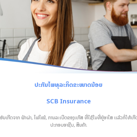
ປະກັນໄພທຸລະກິດຂະໜາດນ້ອຍ
SCB Insurance
ກີດຈາກ ຟ້າຜ່າ, ໄຟໄໝ້, ການລະເບີດຂອງເເກ໊ສ ທີ່ໃຊ້ໃນທີ່ຢູ່ອາໃສ ເເລ້ວກໍ່ໃຫ້ເກີດ
ປະກອບອາຊີບ, ສິນຄ້າ.