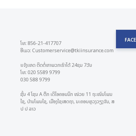
FAC
ໂທ: 856-21-417707
ອີເມວ: Customerservice@tkiinsurance.com
ແຈ້ງເຫດ ຕິດຕໍ່ຫາພວກເຮົາໄດ້ 24ຊມ 7ວັນ
ໂທ: 020 5589 9799
030 588​ 9799
ຊັ້ນ 4 ໂຊນ A ຕຶກ ເດິໄອຄອນນິກ ໜ່ວຍ 11 ຖະໜົນໂພນ
ໄຊ, ບ້ານໂພນໄຊ, ເມືອງໄຊເສດຖາ, ນະຄອນຫຼວງວຽງຈັນ, ສ
ປ ປ ລາວ