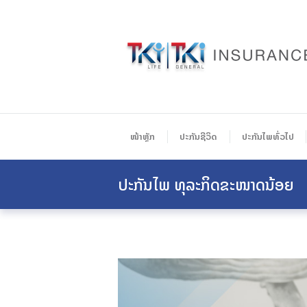
ໜ້າຫຼັກ
ປະກັນຊີວິດ
ປະກັນໄພທົ່ວໄປ
ປະກັນໄພ ທຸລະກິດຂະໜາດນ້ອຍ