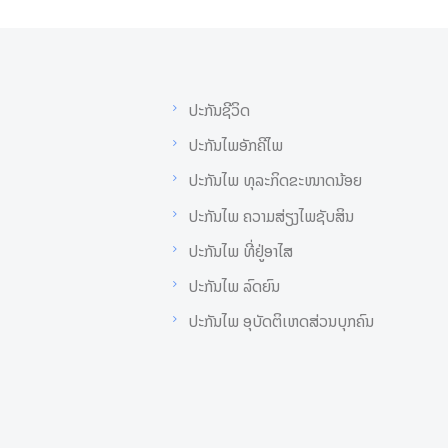
ປະກັນຊີວິດ
ປະກັນໄພອັກຄີໄພ
ປະກັນໄພ ທຸລະກິດຂະໜາດນ້ອຍ
ປະກັນໄພ ຄວາມສ່ຽງໄພຊັບສິນ
ປະກັນໄພ ທີ່ຢູ່ອາໄສ
ປະກັນໄພ ລົດຍົນ
ປະກັນໄພ ອຸບັດຕິເຫດສ່ວນບຸກຄົນ