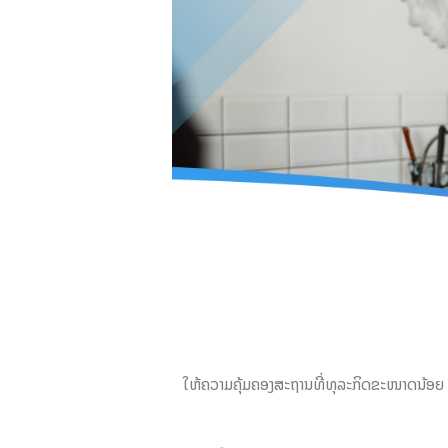
ໃຫ້ຄວາມຄຸ້ມຄອງສະຖານທີ່ທຸລະກິດຂະໜາດນ້ອຍ ອັນເ