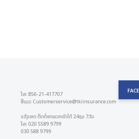
FAC
ໂທ: 856-21-417707
ອີເມວ: Customerservice@tkiinsurance.com
ແຈ້ງເຫດ ຕິດຕໍ່ຫາພວກເຮົາໄດ້ 24ຊມ 7ວັນ
ໂທ: 020 5589 9799
030 588​ 9799