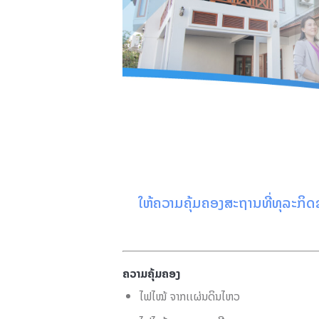
ໃຫ້ຄວາມຄຸ້ມຄອງສະຖານທີ່ທຸລະກິດ
ຄວາມຄຸ້ມຄອງ
ໄຟໄໝ້ ຈາກເເຜ່ນດິນໄຫວ