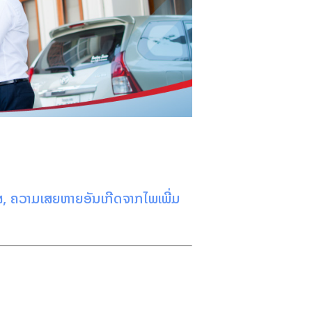
ສ, ຄວາມເສຍຫາຍອັນເກີດຈາກໄພເພີ່ມ