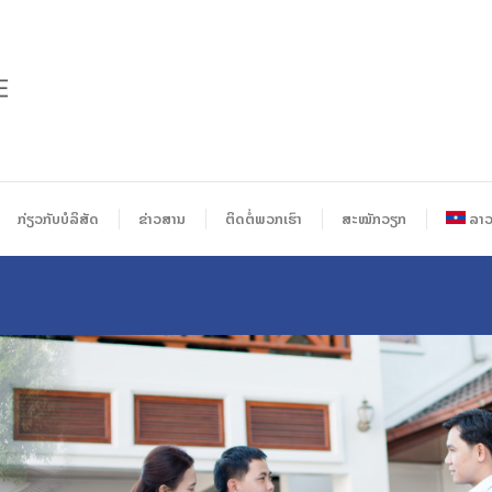
ກ່ຽວກັບບໍລິສັດ
ຂ່າວສານ
ຕິດຕໍ່ພວກເຮົາ
ສະໝັກວຽກ
ລາ