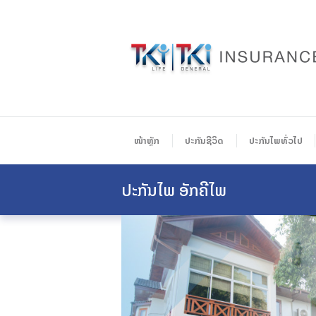
ໜ້າຫຼັກ
ປະກັນຊີວິດ
ປະກັນໄພທົ່ວໄປ
ປະກັນໄພ ອັກຄີໄພ