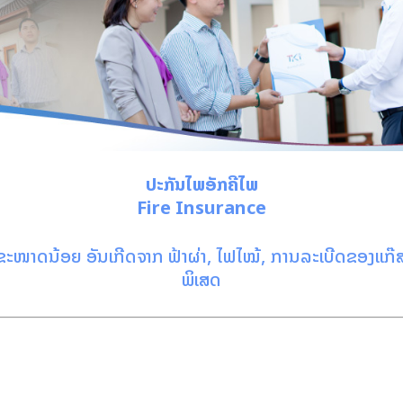
ປະກັນໄພອັກຄີໄພ
Fire Insurance
ຂະໜາດນ້ອຍ ອັນເກີດຈາກ ຟ້າຜ່າ, ໄຟໄໝ້, ການລະເບີດຂອງເເກ໊
ພິເສດ