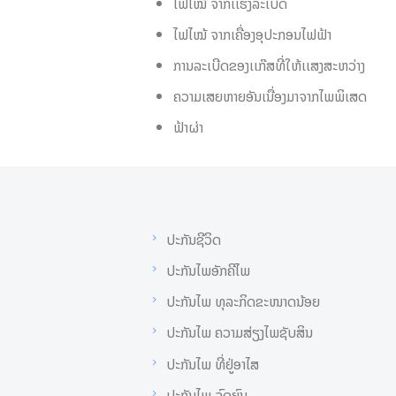
ໄຟໄໝ້ ຈາກເເຮງລະເບີດ
ໄຟໄໝ້ ຈາກເຄື່ອງອຸປະກອນໄຟຟ້າ
ການລະເບີດຂອງເເກ໊ສທີ່ໃຫ້ເເສງສະຫວ່າງ
ຄວາມເສຍຫາຍອັນເນື່ອງມາຈາກໄພພິເສດ
ຟ້າຜ່າ
ປະກັນຊີວິດ
ປະກັນໄພອັກຄີໄພ
ປະກັນໄພ ທຸລະກິດຂະໜາດນ້ອຍ
ປະກັນໄພ ຄວາມສ່ຽງໄພຊັບສິນ
ປະກັນໄພ ທີ່ຢູ່ອາໄສ
ປະກັນໄພ ລົດຍົນ